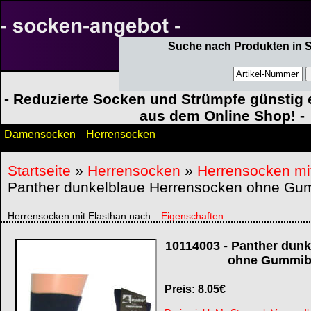
Suche nach Produkten in 
- Reduzierte Socken und Strümpfe günstig e
aus dem Online Shop! -
Damensocken
Herrensocken
Startseite
»
Herrensocken
»
Herrensocken mi
Panther dunkelblaue Herrensocken ohne Gu
Herrensocken mit Elasthan nach
Eigenschaften
10114003
-
Panther dunk
ohne Gummibu
Preis:
8.05
€