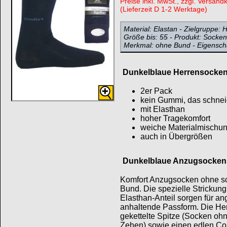
Preise inkl. MwSt., zzgl. Versand
(Lieferzeit D 1-2 Werktage)
Material: Elastan - Zielgruppe: H
Größe bis: 55 - Produkt: Socken
Merkmal: ohne Bund - Eigensch
Dunkelblaue Herrensocke
2er Pack
kein Gummi, das schnei
mit Elasthan
hoher Tragekomfort
weiche Materialmischu
auch in Übergrößen
Dunkelblaue Anzugsocken
Komfort Anzugsocken ohne 
Bund. Die spezielle Strickung
Elasthan-Anteil sorgen für a
anhaltende Passform. Die He
gekettelte Spitze (Socken oh
Zehen) sowie einen edlen Com