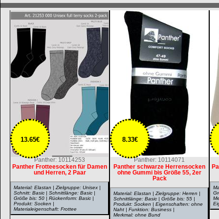
13.65€
8.33€
Panther: 10114253
Panther: 10114071
Panther Frotteesocken für Damen
Panther schwarze Herrensocken
Pa
und Herren, 2 Paar
ohne Gummi bis Größe 55, 2er
Pack
Material: Elastan | Zielgruppe: Unisex |
Ma
Schnitt: Basic | Schnittlänge: Basic |
Gr
Material: Elastan | Zielgruppe: Herren |
Größe bis: 50 | Rückenform: Basic |
Me
Schnittlänge: Basic | Größe bis: 55 |
Produkt: Socken |
Ei
Produkt: Socken | Eigenschaften: ohne
Materialeigenschaft: Frottee
Naht | Funktion: Business |
Merkmal: ohne Bund