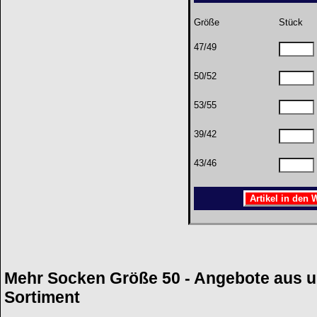
Größe
Stück
47/49
50/52
53/55
39/42
43/46
Mehr Socken Größe 50 - Angebote aus 
Sortiment