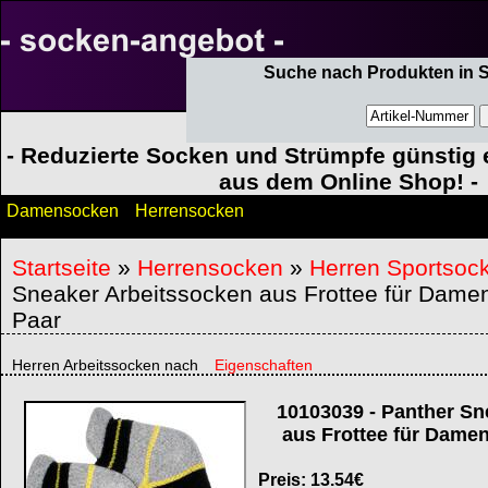
Suche nach Produkten in 
- Reduzierte Socken und Strümpfe günstig e
aus dem Online Shop! -
Damensocken
Herrensocken
Startseite
»
Herrensocken
»
Herren Sportsoc
Sneaker Arbeitssocken aus Frottee für Damen
Paar
Herren Arbeitssocken nach
Eigenschaften
10103039
-
Panther Sn
aus Frottee für Damen
Preis:
13.54
€