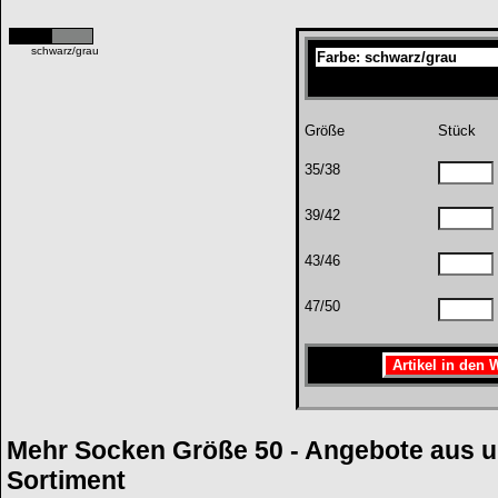
schwarz/grau
Farbe: schwarz/grau
Größe
Stück
35/38
39/42
43/46
47/50
Mehr Socken Größe 50 - Angebote aus 
Sortiment