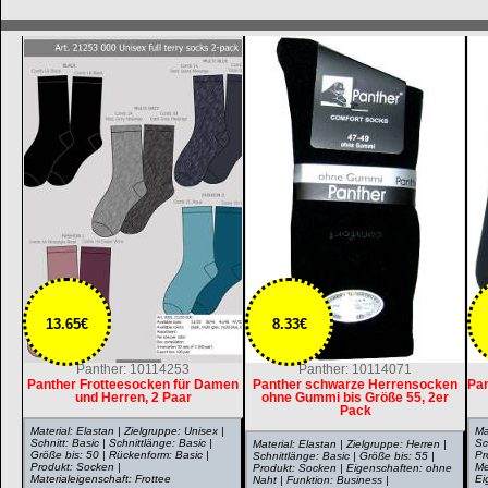
13.65€
8.33€
Panther: 10114253
Panther: 10114071
Panther Frotteesocken für Damen
Panther schwarze Herrensocken
Pan
und Herren, 2 Paar
ohne Gummi bis Größe 55, 2er
Pack
Material: Elastan | Zielgruppe: Unisex |
Ma
Schnitt: Basic | Schnittlänge: Basic |
Sc
Material: Elastan | Zielgruppe: Herren |
Größe bis: 50 | Rückenform: Basic |
Pr
Schnittlänge: Basic | Größe bis: 55 |
Produkt: Socken |
Me
Produkt: Socken | Eigenschaften: ohne
Materialeigenschaft: Frottee
Ei
Naht | Funktion: Business |