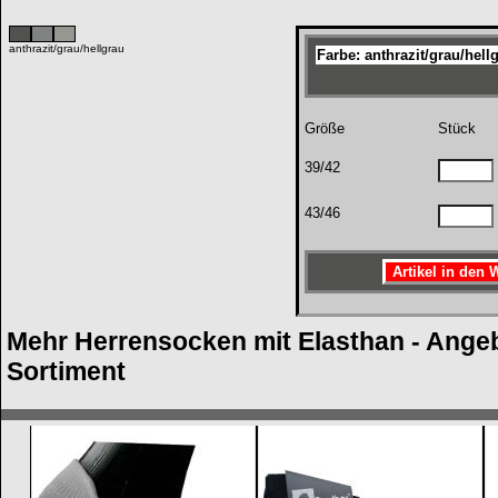
anthrazit/grau/hellgrau
Farbe: anthrazit/grau/hell
Größe
Stück
39/42
43/46
Mehr Herrensocken mit Elasthan - Ange
Sortiment