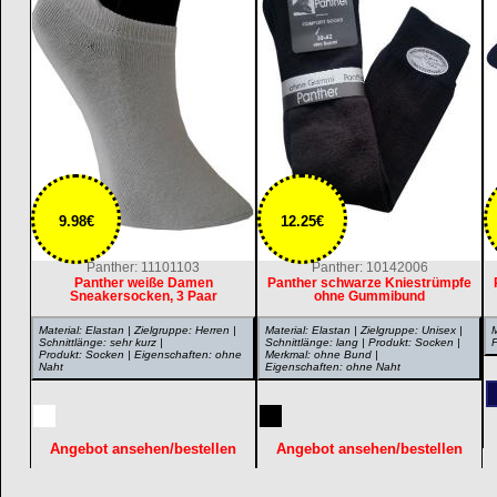
9.98€
12.25€
Panther: 11101103
Panther: 10142006
Panther weiße Damen
Panther schwarze Kniestrümpfe
Sneakersocken, 3 Paar
ohne Gummibund
Material: Elastan | Zielgruppe: Herren |
Material: Elastan | Zielgruppe: Unisex |
M
Schnittlänge: sehr kurz |
Schnittlänge: lang | Produkt: Socken |
P
Produkt: Socken | Eigenschaften: ohne
Merkmal: ohne Bund |
Naht
Eigenschaften: ohne Naht
Angebot ansehen/bestellen
Angebot ansehen/bestellen