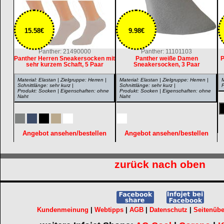
15.58€
9.98€
Panther: 21490000
Panther: 11101103
Panther Herren Sneakersocken mit
Panther weiße Damen
P
sehr kurzem Schaft, 5 Paar
Sneakersocken, 3 Paar
Material: Elastan | Zielgruppe: Herren |
Material: Elastan | Zielgruppe: Herren |
M
Schnittlänge: sehr kurz |
Schnittlänge: sehr kurz |
P
Produkt: Socken | Eigenschaften: ohne
Produkt: Socken | Eigenschaften: ohne
Naht
Naht
Angebot ansehen/bestellen
Angebot ansehen/bestellen
zurück nach oben
Kundenmeinung
|
Webtipps
|
AGB
|
Datenschutz
|
Seitenübe