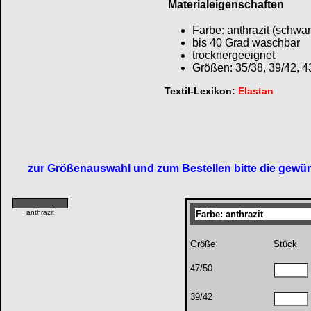
Materialeigenschaften
Farbe: anthrazit (schwa
bis 40 Grad waschbar
trocknergeeignet
Größen: 35/38, 39/42, 4
Textil-Lexikon:
Elastan
zur Größenauswahl und zum Bestellen bitte die gewün
anthrazit
Farbe: anthrazit
Größe
Stück
47/50
39/42