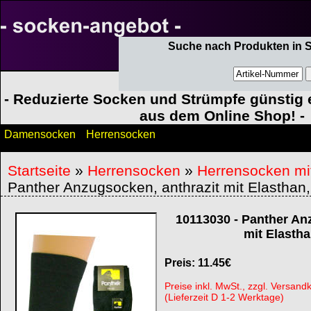
Suche nach Produkten in 
- Reduzierte Socken und Strümpfe günstig e
aus dem Online Shop! -
Damensocken
Herrensocken
Startseite
»
Herrensocken
»
Herrensocken mi
Panther Anzugsocken, anthrazit mit Elasthan,
10113030
-
Panther Anz
mit Elastha
Preis:
11.45
€
Preise inkl. MwSt., zzgl. Versand
(Lieferzeit D 1-2 Werktage)