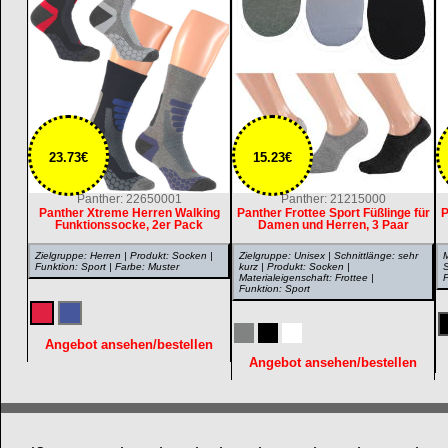
23.73€
15.23€
Panther: 22650001
Panther: 21215000
Panther Xtreme Herren Walking
Panther Frottee Sport Füßlinge für
P
Funktionssocke, 2er Pack
Damen und Herren, 3 Paar
Zielgruppe: Herren | Produkt: Socken |
Zielgruppe: Unisex | Schnittlänge: sehr
M
Funktion: Sport | Farbe: Muster
kurz | Produkt: Socken |
S
Materialeigenschaft: Frottee |
P
Funktion: Sport
Angebot ansehen/bestellen
Angebot ansehen/bestellen