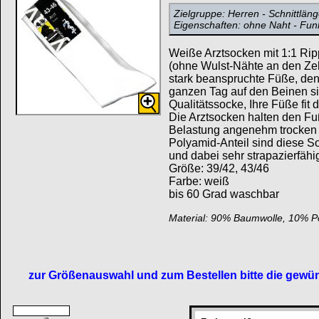
Zielgruppe: Herren - Schnittläng
Eigenschaften: ohne Naht - Fun
Weiße Arztsocken mit 1:1 Ripp
(ohne Wulst-Nähte an den Zeh
stark beanspruchte Füße, de
ganzen Tag auf den Beinen sin
Qualitätssocke, Ihre Füße fit 
Die Arztsocken halten den Fu
Belastung angenehm trocken 
Polyamid-Anteil sind diese So
und dabei sehr strapazierfähi
Größe: 39/42, 43/46
Farbe: weiß
bis 60 Grad waschbar
Material: 90% Baumwolle, 10% P
zur Größenauswahl und zum Bestellen bitte die gewün