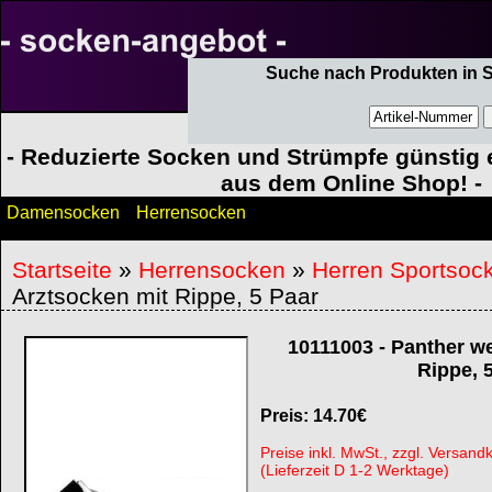
Suche nach Produkten in 
- Reduzierte Socken und Strümpfe günstig e
aus dem Online Shop! -
Damensocken
Herrensocken
Startseite
»
Herrensocken
»
Herren Sportsoc
Arztsocken mit Rippe, 5 Paar
10111003
-
Panther we
Rippe, 
Preis:
14.70
€
Preise inkl. MwSt., zzgl. Versand
(Lieferzeit D 1-2 Werktage)